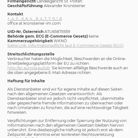
Firmengericht
Landesgericht St. Pölten
Geschäftsführung
Alexander Kronsteiner
Kontakt
+_4_3__6_6_4__8_4_7_7_9_1_8
office at kronsteiner-im.com
UID-Nr. Österreich
ATU65875939
Behörde gem. ECG (E-Commerce Gesetz)
keine
Kammerzugehörigkeit
WKNÖ
Siehe Link: Informationspflicht laut E-Commerce-Gesetz (ECG)
Streitschlichtungsstelle
Verbraucher haben die Möglichkeit, Beschwerden an die Online-
Streitbeilegungsplattform der EU zu richten:
http://ec.europa.eu/odr
. Sie können allfällige Beschwerde auch an
die oben angegebene E-Mail-Adresse richten.
Haftung für Inhalte
Als Dienstanbieter sind wir für eigene Inhalte auf diesen Seiten
nach den allgemeinen Gesetzen verantwortlich. Als
Diensteanbieter sind wir jedoch nicht verpflichtet, übermittelte
oder gespeicherte fremde Informationen zu überwachen oder
nach Umständen zu forschen, die auf eine rechtswidrige Tätigkeit
hinweisen.
Verpflichtungen zur Entfernung oder Sperrung der Nutzung von
Informationen nach den allgemeinen Gesetzen bleiben hiervon
unberührt. Eine diesbezügliche Haftung ist jedoch erst ab dem
Zeitpunkt der Kenntnis einer konkreten Rechtsverletzung